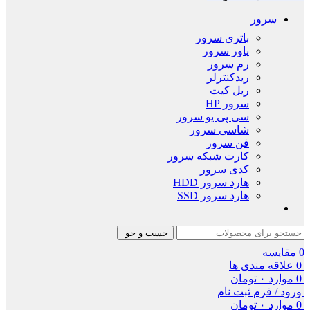
سرور
باتری سرور
پاور سرور
رم سرور
ریدکنترلر
ریل کیت
سرور HP
سی پی یو سرور
شاسی سرور
فن سرور
کارت شبکه سرور
کدی سرور
هارد سرور HDD
هارد سرور SSD
جست و جو
0
مقایسه
0
علاقه مندی ها
0
موارد
۰
تومان
ورود / فرم ثبت نام
0
موارد
۰
تومان