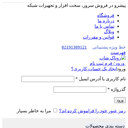
پیشرو در فروش سرور، سخت افزار و تجهیزات شبکه
فروشگاه
درباره ما
تماس با ما
وبلاگ
قوانین و مقررات
خط ویژه پشتیبانی
02191309121
فهرست
ورود / فرم ثبت نام
ورود
ایجاد یک حساب کاربری؟
نام کاربری یا آدرس ایمیل
*
گذرواژه
*
ورود
رمز عبور خود را فراموش کرده اید؟
مرا به خاطر بسپار
دسته بندی محصولات