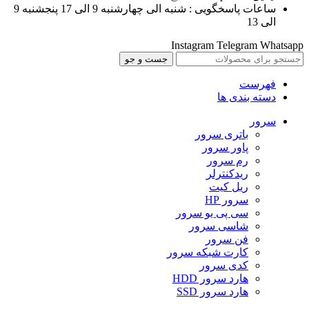
ساعات پاسخگویی : شنبه الی چهارشنبه 9 الی 17 پنجشنبه 9
الی 13
Instagram
Telegram
Whatsapp
جست و جو
فهرست
دسته بندی ها
سرور
باتری سرور
پاور سرور
رم سرور
ریدکنترلر
ریل کیت
سرور HP
سی پی یو سرور
شاسی سرور
فن سرور
کارت شبکه سرور
کدی سرور
هارد سرور HDD
هارد سرور SSD