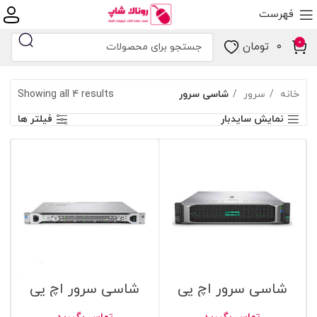
فهرست
0
۰
تومان
خانه
سرور
شاسی سرور
Showing all 4 results
نمایش سایدبار
فیلتر ها
شاسی سرور اچ پی
شاسی سرور اچ پی
مدل HPE DL380 G10
مدل HPE ProLiant