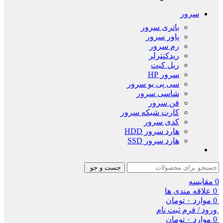
سرور
باتری سرور
پاور سرور
رم سرور
ریدکنترلر
ریل کیت
سرور HP
سی پی یو سرور
شاسی سرور
فن سرور
کارت شبکه سرور
کدی سرور
هارد سرور HDD
هارد سرور SSD
جست و جو
0
مقایسه
0
علاقه مندی ها
0
موارد
۰
تومان
ورود / فرم ثبت نام
0
موارد
۰
تومان