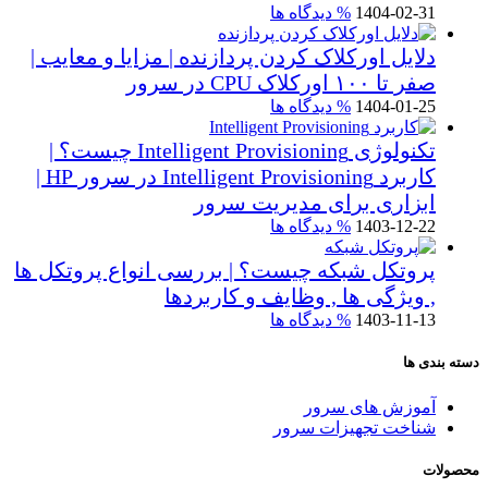
1404-02-31
% دیدگاه ها
دلایل اورکلاک کردن پردازنده | مزایا و معایب |
صفر تا ۱۰۰ اورکلاک CPU در سرور
1404-01-25
% دیدگاه ها
تکنولوژی Intelligent Provisioning چیست؟ |
کاربرد Intelligent Provisioning در سرور HP |
ابزاری برای مدیریت سرور
1403-12-22
% دیدگاه ها
پروتکل شبکه چیست؟ | بررسی انواع پروتکل ها
, ویژگی ها , وظایف و کاربردها
1403-11-13
% دیدگاه ها
دسته بندی ها
آموزش های سرور
شناخت تجهیزات سرور
محصولات