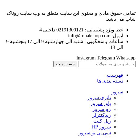
تمامی حقوق مادی و معنوی این سایت متعلق به وب سایت روناک
شاپ می باشد.
خط ویژه پشتیبانی : 02191309121 داخلی 4
ایمیل: info@ronakshop.com
ساعات پاسخگویی : شنبه الی چهارشنبه 9 الی 17 پنجشنبه 9
الی 13
Instagram
Telegram
Whatsapp
جست و جو
فهرست
دسته بندی ها
سرور
باتری سرور
پاور سرور
رم سرور
ریدکنترلر
ریل کیت
سرور HP
سی پی یو سرور