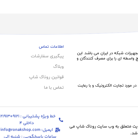
اطلاعات تماس
زمینه فروش سرورهای HP , سخت افزار و تجهیزات شبکه در ایران می باشد. این
پیگیری سفارشات
چ واسطه ای را برای مصرف کنندگان و
وبلاگ
قوانین روناک شاپ
در مورد تجارت الکترونیک و با رعایت
تماس با ما
خط ویژه پشتیبانی : 191309121
داخلی 4
یت متعلق به وب سایت روناک شاپ می
ایمیل: info@ronakshop.com
شد.
ساعات پاسخگویی : شنبه الی