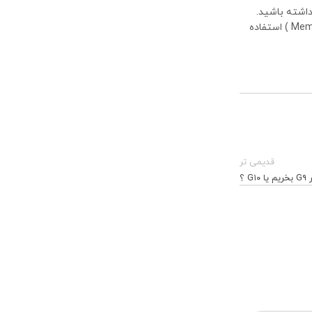
داشته باشید.
برای دریافت اطلاعات باس رم میتوانید از برچسب رم , اطلاعات حافظه در کنترل پنل دستگاه و یا Task Manager ( قسمت Performance و سپس Memory ) استفاده
قدیمی تر