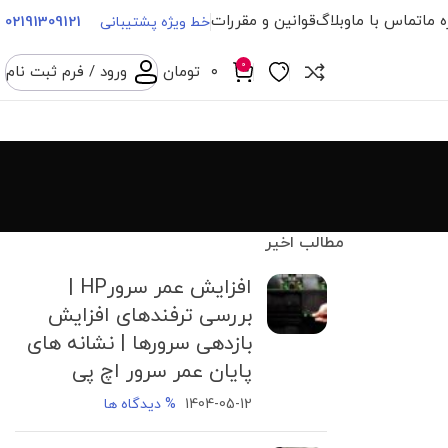
ه ما
تماس با ما
وبلاگ
قوانین و مقررات
02191309121
خط ویژه پشتیبانی
0
۰
تومان
ورود / فرم ثبت نام
مطالب اخیر
افزایش عمر سرورHP |
بررسی ترفندهای افزایش
بازدهی سرورها | نشانه های
پایان عمر سرور اچ پی
1404-05-12
% دیدگاه ها