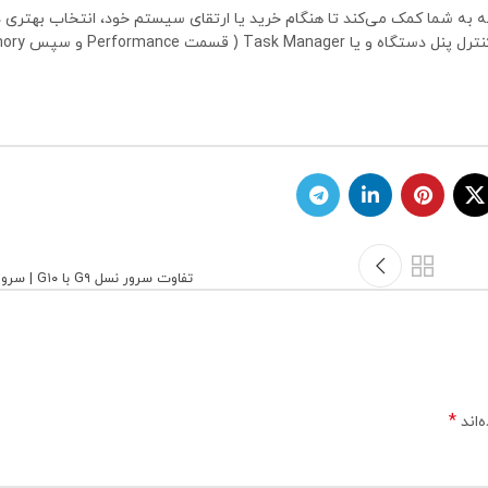
 به شما کمک می‌کند تا هنگام خرید یا ارتقای سیستم خود، انتخاب بهتری 
تفاوت سرور نسل G۹ با G۱۰ | سرور G۹ بخریم یا G۱۰ ؟
*
‌اند