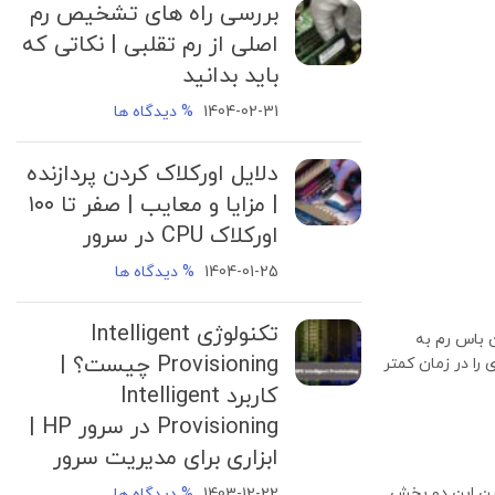
بررسی راه های تشخیص رم
اصلی از رم تقلبی | نکاتی که
باید بدانید
1404-02-31
% دیدگاه ها
دلایل اورکلاک کردن پردازنده
| مزایا و معایب | صفر تا ۱۰۰
اورکلاک CPU در سرور
1404-01-25
% دیدگاه ها
تکنولوژی Intelligent
ن باس رم به
Provisioning چیست؟ |
 را در زمان کمتر
کاربرد Intelligent
Provisioning در سرور HP |
ابزاری برای مدیریت سرور
، داده‌ها و دستورات را بین این دو بخش
1403-12-22
% دیدگاه ها