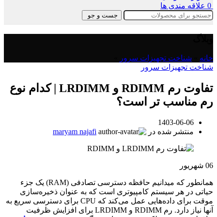
0
علاقه مندی ها
جست و جو
وبلاگ
خانه
»
شناخت تجهیزات سرور
»
شناخت تجهیزات سرور
تفاوت رم RDIMM و LRDIMM | کدام نوع
رم مناسب تر است؟
1403-06-06
منتشر شده در
maryam najafi
06
شهریور
همانطور که میدانیم حافظه دسترسی تصادفی (RAM) یک جزء
حیاتی در هر سیستم کامپیوتری است که به عنوان ذخیره‌سازی
موقت برای داده‌هایی عمل می‌کند که CPU برای دسترسی سریع به
آنها نیاز دارد. رم RDIMM و LRDIMM برای افزایش ظرفیت