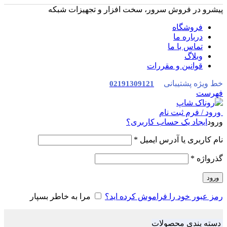
پیشرو در فروش سرور، سخت افزار و تجهیزات شبکه
فروشگاه
درباره ما
تماس با ما
وبلاگ
قوانین و مقررات
خط ویژه پشتیبانی
02191309121
فهرست
ورود / فرم ثبت نام
ورود
ایجاد یک حساب کاربری؟
نام کاربری یا آدرس ایمیل
*
گذرواژه
*
ورود
رمز عبور خود را فراموش کرده اید؟
مرا به خاطر بسپار
دسته بندی محصولات