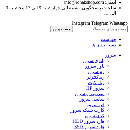
ایمیل: info@ronakshop.com
ساعات پاسخگویی : شنبه الی چهارشنبه 9 الی 17 پنجشنبه 9
الی 13
Instagram
Telegram
Whatsapp
جست و جو
فهرست
دسته بندی ها
سرور
باتری سرور
پاور سرور
رم سرور
ریدکنترلر
ریل کیت
سرور HP
سی پی یو سرور
شاسی سرور
فن سرور
کارت شبکه سرور
کدی سرور
هارد سرور HDD
هارد سرور SSD