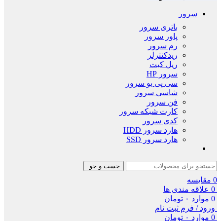
سرور
باتری سرور
پاور سرور
رم سرور
ریدکنترلر
ریل کیت
سرور HP
سی پی یو سرور
شاسی سرور
فن سرور
کارت شبکه سرور
کدی سرور
هارد سرور HDD
هارد سرور SSD
جست و جو
0
مقایسه
0
علاقه مندی ها
0
موارد
۰
تومان
ورود / فرم ثبت نام
0
موارد
۰
تومان