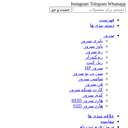
Instagram
Telegram
Whatsapp
جست و جو
فهرست
دسته بندی ها
سرور
باتری سرور
پاور سرور
رم سرور
ریدکنترلر
ریل کیت
سرور HP
سی پی یو سرور
شاسی سرور
فن سرور
کارت شبکه سرور
کدی سرور
هارد سرور HDD
هارد سرور SSD
علاقه مندی ها
مقایسه
ورود / فرم ثبت نام