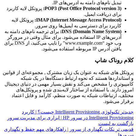
تبدیل نام‌های دامنه به آدرس‌های IP.
POP3 (Post Office Protocol version 3):
پروتکل لایه کاربرد
برای دریافت ایمیل.
IMAP (Internet Message Access Protocol):
پروتکل لایه
کاربرد برای دسترسی به ایمیل‌ها روی سرور.
DNS (Domain Name System):
برای ترجمه نام‌های دامنه به
آدرس‌های IP استفاده می‌شود. برای مثال وقتی در مرورگر
وب خود “www.example.com” را تایپ می‌کنید، از DNS برای
یافتن آدرس IP مربوطه استفاده می‌شود.
کلام روناک شاپ
پروتکل های شبکه به عنوان یک زبان مشترک , مجموعه‌ای از قوانین
و استانداردها هستند که نحوه ارتباط دستگاه‌ها در یک شبکه
کامپیوتری را مشخص می‌کند و نقش بسیار مهمی در دنیای دیجیتال
امروز دارند. با استفاده از ساختار لایه‌بندی شده و پروتکل‌های
مختلف، ارتباطات شبکه به صورت منظم، کارآمد و قابل اعتماد
برقرار می‌شود.
جدیدتر
تکنولوژی Intelligent Provisioning چیست؟ | کاربرد
Intelligent Provisioning در سرور HP | ابزاری برای مدیریت سرور
بازگشت به لیست
قدیمی تر
نکات نگهداری از سرور | راهکارهای مهم حفظ و نگهداری
سرورها