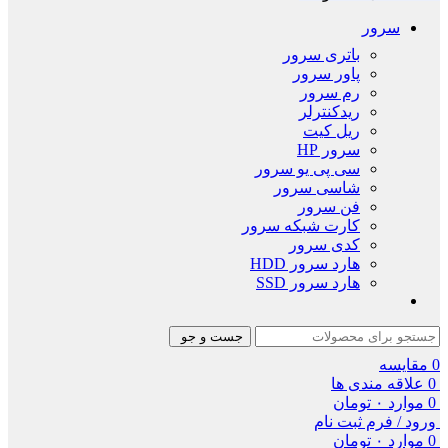
سرور
باتری سرور
پاور سرور
رم سرور
ریدکنترلر
ریل کیت
سرور HP
سی پی یو سرور
شاسی سرور
فن سرور
کارت شبکه سرور
کدی سرور
هارد سرور HDD
هارد سرور SSD
جست و جو
0
مقایسه
0
علاقه مندی ها
0
موارد
۰
تومان
ورود / فرم ثبت نام
0
موارد
۰
تومان