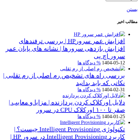
بستن
مطالب اخیر
افزایش عمر سرورHP | بررسی ترفندهای
افزایش بازدهی سرورها | نشانه های پایان عمر
سرور اچ پی
1404-05-12
% دیدگاه ها
بررسی راه های تشخیص رم اصلی از رم تقلبی |
نکاتی که باید بدانید
1404-02-31
% دیدگاه ها
دلایل اورکلاک کردن پردازنده | مزایا و معایب |
صفر تا ۱۰۰ اورکلاک CPU در سرور
1404-01-25
% دیدگاه ها
تکنولوژی Intelligent Provisioning چیست؟ |
کاربرد Intelligent Provisioning در سرور HP |