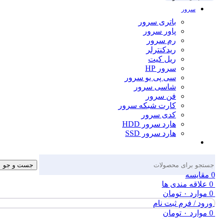
سرور
باتری سرور
پاور سرور
رم سرور
ریدکنترلر
ریل کیت
سرور HP
سی پی یو سرور
شاسی سرور
فن سرور
کارت شبکه سرور
کدی سرور
هارد سرور HDD
هارد سرور SSD
جست و جو
0
مقایسه
0
علاقه مندی ها
0
موارد
۰
تومان
ورود / فرم ثبت نام
0
موارد
۰
تومان