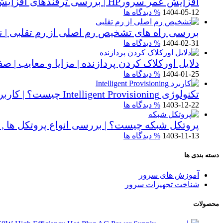
افزایش عمر سرورHP | بررسی ترفندهای افزایش بازدهی سرورها | نشانه های پایان عمر سرور اچ پی
1404-05-12
% دیدگاه ها
بررسی راه های تشخیص رم اصلی از رم تقلبی | نکا
1404-02-31
% دیدگاه ها
دلایل اورکلاک کردن پردازنده | مزایا و معایب | صفر تا ۱۰۰ اورکلاک CPU د
1404-01-25
% دیدگاه ها
تکنولوژی Intelligent Provisioning چیست؟ | کاربرد Intelligent Provisioning در سرور HP | ابزاری برای مدیریت سرور
1403-12-22
% دیدگاه ها
پروتکل شبکه چیست؟ | بررسی انواع پروتکل ها , و
1403-11-13
% دیدگاه ها
دسته بندی ها
آموزش های سرور
شناخت تجهیزات سرور
محصولات