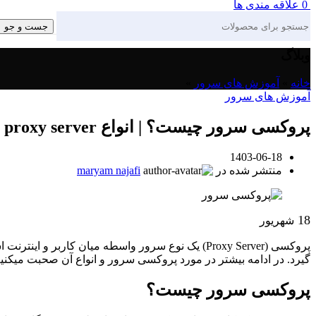
0
علاقه مندی ها
جست و جو
وبلاگ
خانه
»
آموزش های سرور
»
آموزش های سرور
پروکسی سرور چیست؟ | انواع proxy server و نحوه عملکرد آن
1403-06-18
منتشر شده در
maryam najafi
18
شهریور
پروکسی (Proxy Server) یک نوع سرور واسطه میان ک
گیرد. در ادامه بیشتر در مورد پروکسی سرور و انواع آن صحبت میکنیم
پروکسی سرور چیست؟