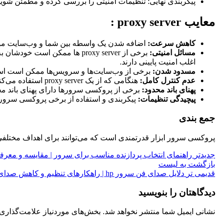
پیکربندی نهایی: تنظیمات امنیتی را بررسی کرده و مطمئن شوید که proxy server به خوبی محافظت ش
معایب proxy server :
کاهش سرعت:
اضافه شدن یک واسطه بین شما و وب‌سایت مور
مسائل امنیتی:
برخی از proxy server ها ممکن
اغلب امنیت پایینی دارند.
مسدود شدن:
برخی از وب‌سایت‌ها و سرویس‌ها ممکن است استفاده از proxy server را تشخیص داده و شما
عدم کنترل کامل:
هنگامی که از یک proxy server استفاده می‌کنید، کنترل کمتری روی اتصال اینترنت خود دارید. ممکن است برخی از ویژگی‌ها یا افزونه‌های مرورگر به درستی کار نکنند.
پهنای باند محدود:
برخی از پروکسی سرورها دارای پهنای باند م
پیچیدگی تنظیمات:
پیکربندی و استفاده از برخی پروکسی سرورها 
جمع ‌بندی
پروکسی سرور ابزار قدرتمندی است که می‌توانند برای اهداف مختلفی است
جدیدتر
راهنمای انتخاب پردازنده مناسب برای سرور | مقایسه و معرفی cpu سر
بازگشت به لیست
قدیمی تر
دلایل صدای فن سرور hp | راهکارهای تنظیم و کاهش صدای فن سرور
دیدگاهتان را بنویسید
نشانی ایمیل شما منتشر نخواهد شد.
بخش‌های موردنیاز علامت‌گذاری 