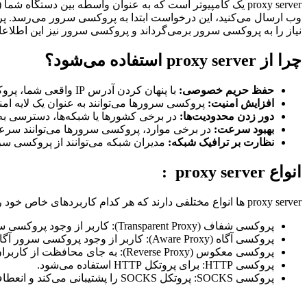
proxy server یک کامپیوتر است که به عنوان واسطه بین دستگ
وب ارسال می‌کنید، این درخواست ابتدا به پروکسی سرور می‌رسد. 
نیاز را به پروکسی سرور برمی‌گرداند و پروکسی سرور نیز این اطلاعا
چرا از proxy server استفاده می‌شود؟
حفظ حریم خصوصی:
با پنهان کردن آدرس IP واقعی شما، پروکسی سرورها می‌توانند به شما کمک کنند تا فعالیت‌های آنلاین خود را خصوصی‌تر نگه دارید.
افزایش امنیت:
پروکسی سرورها می‌توانند به عنوان یک لایه امن
دور زدن محدودیت‌ها:
در برخی کشورها یا شبکه‌ها، دسترسی به 
بهبود سرعت:
در برخی موارد، پروکسی سرورها می‌توانند سرعت
نظارت بر ترافیک شبکه:
مدیران شبکه می‌توانند از پروکسی سرو
انواع proxy server :
proxy server ها انواع مختلفی دارند که هر کدام کاربردهای خاص خود را دارند، مانند:
پروکسی شفاف (Transparent Proxy): کاربر از وجود پروکسی سرور آگاه نیست.
پروکسی آگاه (Aware Proxy): کاربر از وجود پروکسی سرور آگاه است و می‌تواند آن را پیکربندی کند.
پروکسی معکوس (Reverse Proxy): به جای محافظت از کاربران، از سرورهای وب محافظت می‌کند.
پروکسی HTTP: برای پروتکل HTTP استفاده می‌شود.
پروکسی SOCKS: پروتکل SOCKS را پشتیبانی می‌کند و انعطاف‌پذیری بیشتری دارد.