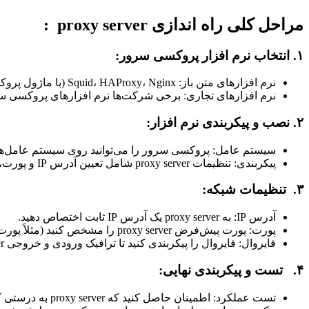
مراحل کلی راه اندازی proxy server :
۱. انتخاب نرم افزار پروکسی سرور:
نرم افزارهای متن باز: Squid، HAProxy، Nginx (با ماژول پروکسی) از محبوب‌ترین گزینه‌ها هستند.
نرم افزارهای تجاری: برخی شرکت‌ها نرم افزارهای پروکسی سرور
۲. نصب و پیکربندی نرم افزار:
سیستم عامل: پروکسی سرور را می‌توانید روی سیستم عامل‌های مختلفی ما
پیکربندی: تنظیمات proxy server شامل تعیین آدرس IP و پورت، تعیین کاربران مجاز، تنظیم قوانین دسترسی، و فعال کردن ویژگی‌های مختلف مانند کش کردن است.
۳. تنظیمات شبکه:
آدرس IP: به proxy server یک آدرس IP ثابت اختصاص دهید.
پورت: پورت پیش‌فرض proxy server را مشخص کنید (مثلاً پورت 8080).
فایروال: فایروال را پیکربندی کنید تا ترافیک ورودی و خروجی proxy server را اجازه دهد.
۴. تست و پیکربندی نهایی:
تست عملکرد: اطمینان حاصل کنید که proxy server به درستی کار می‌کند و سرعت اتصال قابل قبولی دارد.