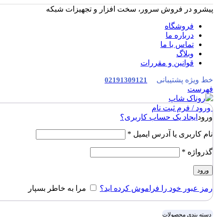
پیشرو در فروش سرور، سخت افزار و تجهیزات شبکه
فروشگاه
درباره ما
تماس با ما
وبلاگ
قوانین و مقررات
خط ویژه پشتیبانی
02191309121
فهرست
ورود / فرم ثبت نام
ورود
ایجاد یک حساب کاربری؟
نام کاربری یا آدرس ایمیل
*
گذرواژه
*
ورود
رمز عبور خود را فراموش کرده اید؟
مرا به خاطر بسپار
دسته بندی محصولات