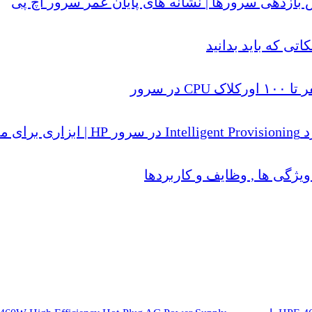
تی که باید بدانید
ر سرور
یژگی ها , وظایف و کاربردها