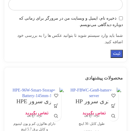
ذخیره نام، ایمیل و وبسایت من در مرورگر برای زمانی که
دوباره دیدگاهی می‌نویسم.
شما باید وارد سیستم شوید تا بتوانید عکس ها را به بررسی خود
اضافه کنید.
محصولات پیشنهادی
باتری سرور HP
باتری سرور HPE
96W Smart Storage
FBWC Gen8
Battery w/145mm
تماس بگیرید
تماس بگیرید
برند: اچ پی
برند: اچ پی
Cable
طول کابل: 36 اینچ
دارای هالوژن کم و یون لیتیوم
و کابل برق 5.7 اینچ