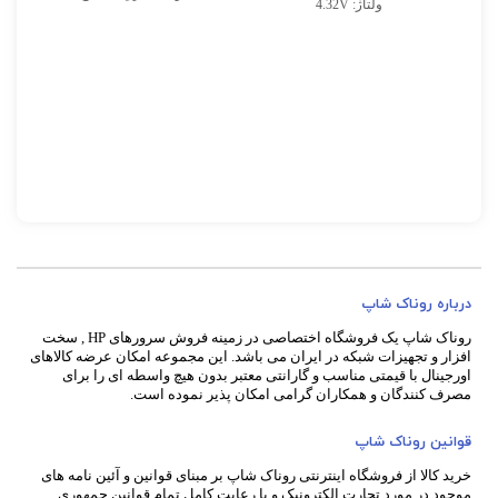
ولتاژ: 4.32V
پشتیبانی هوشمند از کنترلر
تعداد پین: 7 Pin
HPE سطح کلاس P و HPE
NVDIMMs و حداکثر 24
ge
دستگاه
ry
e
درباره روناک شاپ
روناک شاپ یک فروشگاه اختصاصی در زمینه فروش سرورهای HP , سخت
افزار و تجهیزات شبکه در ایران می باشد. این مجموعه امکان عرضه کالاهای
اورجینال با قیمتی مناسب و گارانتی معتبر بدون هیچ واسطه ای را برای
مصرف کنندگان و همکاران گرامی امکان پذیر نموده است.
قوانین روناک شاپ
خرید کالا از فروشگاه اینترنتی روناک شاپ بر مبنای قوانین و آئین نامه های
موجود در مورد تجارت الکترونیک و با رعایت
کامل تمام قوانین جمهوری