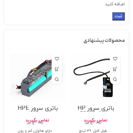
اضافه کنید.
محصولات پیشنهادی
باتری سرور HP
باتری سرور HPE
96W Smart
FBWC Gen8
-
Storage Battery
تماس بگیرید
تماس بگیرید
برند: اچ پی
برند: اچ پی
h
w/145mm Cable
t
طول کابل: 36 اینچ
دارای هالوژن کم و یون