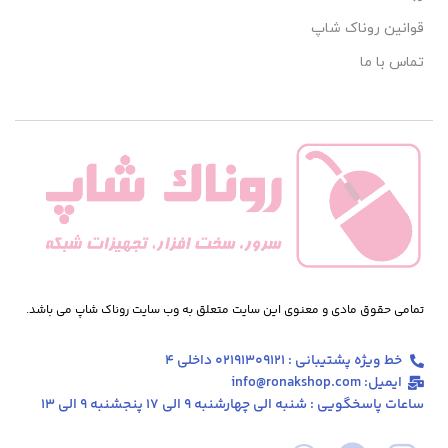
قوانین روناک شاپ
تماس با ما
تمامی حقوق مادی و معنوی این سایت متعلق به وب سایت روناک شاپ می باشد.
خط ویژه پشتیبانی : 02191309121 داخلی 4
ایمیل: info@ronakshop.com
ساعات پاسخگویی : شنبه الی چهارشنبه 9 الی 17 پنجشنبه 9 الی 13