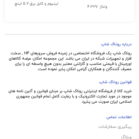
لیتیوم و کابل برق 5.7 اینچ
ولتاژ: 4.32V
پشتیبانی هوشمند از کنترلر
تعداد پین: 7 Pin
HPE سطح کلاس P و HPE
NVDIMMs و حداکثر 24
دستگاه
درباره روناک شاپ
روناک شاپ یک فروشگاه اختصاصی در زمینه فروش سرورهای HP , سخت
افزار و تجهیزات شبکه در ایران می باشد. این مجموعه امکان عرضه کالاهای
اورجینال با قیمتی مناسب و گارانتی معتبر بدون هیچ واسطه ای را برای
مصرف کنندگان و همکاران گرامی امکان پذیر نموده است.
قوانین روناک شاپ
خرید کالا از فروشگاه اینترنتی روناک شاپ بر مبنای قوانین و آئین نامه های
موجود در مورد تجارت الکترونیک و با رعایت
کامل تمام قوانین جمهوری
اسلامی ایران صورت می پذیرد.
اطلاعات تماس
پیگیری سفارشات
وبلاگ