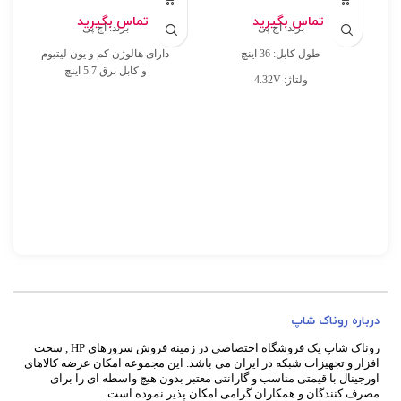
96W Smart Storage
FBWC Gen8
Battery w/145mm
تماس بگیرید
تماس بگیرید
برند: اچ پی
برند: اچ پی
Cable
طول کابل: 36 اینچ
دارای هالوژن کم و یون لیتیوم
و کابل برق 5.7 اینچ
ولتاژ: 4.32V
پشتیبانی هوشمند از کنترلر
تعداد پین: 7 Pin
HPE سطح کلاس P و HPE
NVDIMMs و حداکثر 24
ge
دستگاه
ry
e
درباره روناک شاپ
روناک شاپ یک فروشگاه اختصاصی در زمینه فروش سرورهای HP , سخت
افزار و تجهیزات شبکه در ایران می باشد. این مجموعه امکان عرضه کالاهای
اورجینال با قیمتی مناسب و گارانتی معتبر بدون هیچ واسطه ای را برای
مصرف کنندگان و همکاران گرامی امکان پذیر نموده است.