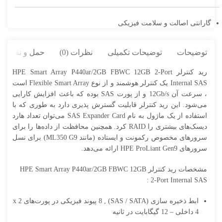
گارانتی اصالت و سلامت فیزیکی
توضیحات
توضیحات تکمیلی
نظرات (0)
حمل و نقل کال
رید کنترلر HPE Smart Array P440ar/2GB FBWC 12GB 2-Port
Internal SAS یک کنترلر هوشمند و از نوع Flexible Smart Array است
، سرعت آن 12Gb/s و از پورت SAS بوده که باعث افزایش کارایی
‌می‌شود. این رید کنترلر قابلیت گسترش پذیری دارد به طوری که با
استفاده از یک ماژول به نام SAS Expander Card ‌می‌توان تعداد هارد
دیسک‌‌های بیشتری را RAID کرد. همچنین محافظت از داده‌‌ها را برای
سرورهای مخصوص رکمونت و ایستاده (مانند ML350 G9) برای نسل
سرورهای HPE ProLiant Gen9 ارائه ‌می‌دهد.
مشخصات رید کنترلر HPE Smart Array P440ar/2GB FBWC 12GB
2-Port Internal SAS :
ابط ذخیره سازی (SAS / SATA) , 8 پیوند فیزیکی در پورت‌‌های 2 x
4 داخلی – 12 گیگابایت در ثانیه