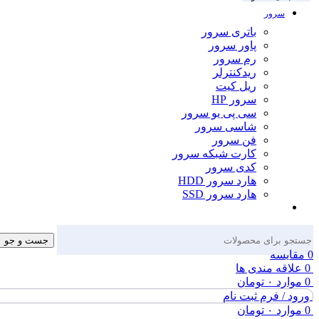
سرور
باتری سرور
پاور سرور
رم سرور
ریدکنترلر
ریل کیت
سرور HP
سی پی یو سرور
شاسی سرور
فن سرور
کارت شبکه سرور
کدی سرور
هارد سرور HDD
هارد سرور SSD
جست و جو
0
مقایسه
0
علاقه مندی ها
0
موارد
۰
تومان
ورود / فرم ثبت نام
0
موارد
۰
تومان