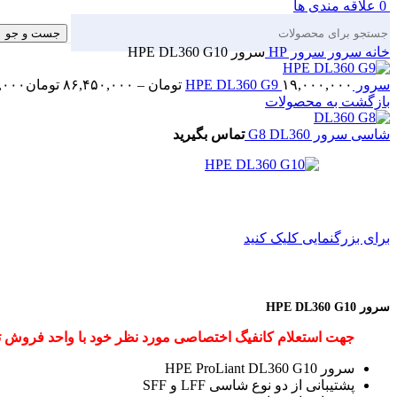
0
علاقه مندی ها
جست و جو
خانه
سرور
سرور HP
سرور HPE DL360 G10
سرور HPE DL360 G9
۱۹,۰۰۰,۰۰۰
تومان
–
۸۶,۴۵۰,۰۰۰
تومان
۱۹,۰۰۰,۰۰۰
بازگشت به محصولات
شاسی سرور G8 DL360
تماس بگیرید
برای بزرگنمایی کلیک کنید
سرور HPE DL360 G10
جهت استعلام کانفیگ اختصاصی مورد نظر خود با واحد فروش ت
سرور HPE ProLiant DL360 G10
پشتیبانی از دو نوع شاسی LFF و SFF