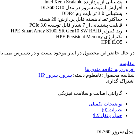
پشتیبانی از پردازنده Intel Xeon Scalable
افزایش امنیت سرور در مدل DL360 G10
پشتیبانی تا 3 ترابایت رم DDR4
حداکثر تعداد هسته قابل پردازش: 28 هسته
قابلیت پشتیبانی از 7 شیار قابل توسعه PCIe 3.0
ربد کنترلر HPE Smart Array S100i SR Gen10 SW RAID
تکنولوژی HPE Persistent Memory
HPE iLO5
در حال حاضر این محصول در انبار موجود نیست و در دسترس نمی با
مقایسه
افزودن به علاقه مندی ها
شناسه محصول:
نامعلوم
دسته:
سرور
,
سرور HP
اشتراک گذاری :
گارانتی اصالت و سلامت فیزیکی
توضیحات تکمیلی
نظرات (0)
حمل و نقل کالا
مدل سرور
DL360