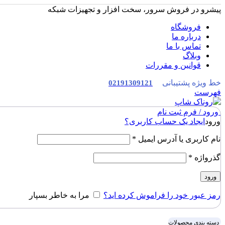
پیشرو در فروش سرور، سخت افزار و تجهیزات شبکه
فروشگاه
درباره ما
تماس با ما
وبلاگ
قوانین و مقررات
خط ویژه پشتیبانی
02191309121
فهرست
ورود / فرم ثبت نام
ورود
ایجاد یک حساب کاربری؟
نام کاربری یا آدرس ایمیل
*
گذرواژه
*
ورود
رمز عبور خود را فراموش کرده اید؟
مرا به خاطر بسپار
دسته بندی محصولات