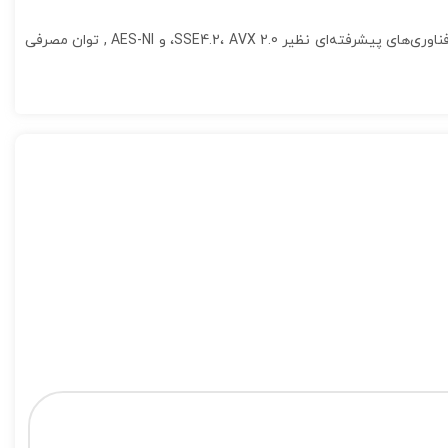
امکان مدیریت و کنترل از راه دور, فرکانس پایه پردازنده 1.9 گیگاهرتز (GHz) , حافظه پنهان 16 مگابایتی , پشتیبانی از مجموعه دستورات x86-64 و فناوری‌های پیشرفته‌ای نظیر SSE4.2، AVX 2.0، و AES-NI , توان مصرفی