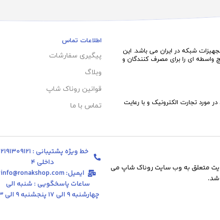
اطلاعات تماس
زمینه فروش سرورهای HP , سخت افزار و تجهیزات شبکه در ایران می باشد. این
پیگیری سفارشات
چ واسطه ای را برای مصرف کنندگان و
وبلاگ
قوانین روناک شاپ
در مورد تجارت الکترونیک و با رعایت
تماس با ما
خط ویژه پشتیبانی : 191309121
داخلی 4
یت متعلق به وب سایت روناک شاپ می
ایمیل: info@ronakshop.com
شد.
ساعات پاسخگویی : شنبه الی
چهارشنبه 9 الی 17 پنجشنبه 9 الی 13