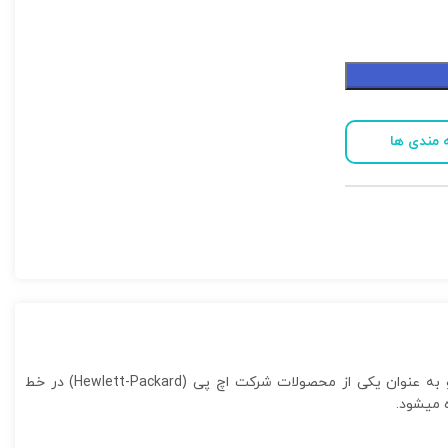
 مندی ها
سی پی یو سرور Intel Xeon Bronze 3206R یک سرور تجاری از خانواده پردازنده‌های Intel Xeon Scalable سری 3000 میباشد. این سی پی یو به عنوان یکی از محصولات شرکت اچ‌ پی (Hewlett-Packard) در خط