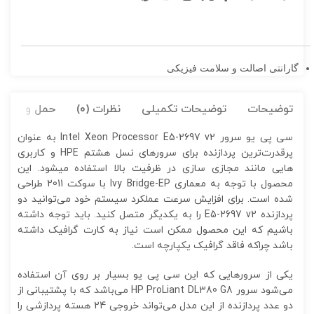
گارانتی اصالت و سلامت فیزیکی
توضیحات
توضیحات تکمیلی
نظرات (0)
حمل و نقل کا
سی پی یو سرور Intel Xeon Processor E5-2697 v2 به عنوان
پر‌قدرت‌ترین پردازنده برای سرور‌های نسل هشتم HPE و کاربری‌
هایی مانند مجازی سازی در ظرفیت بالا استفاده میشود. این
محصول با توجه به معماری Ivy Bridge-EP با سوکت 2011 طراحی
شده است. برای افزایش سرعت عملکرد سیستم خود می‌توانید دو
پردازنده E5-2697 v2 را به یکدیگر متصل کنید. باید توجه داشته
باشیم که این محصول ممکن است نیاز به کارت گرافیک داشته
باشد چراکه فاقد گرافیک یکپارچه است.
یکی از سرورهایی که این سی پی یو بسیار بر روی آن استفاده
می‌شود سرور HP ProLiant DL380 G8 می‌باشد که با پشتیبانی از
دو عدد پردازنده از این مدل می‌تواند خروجی 24 هسته پردازشی را