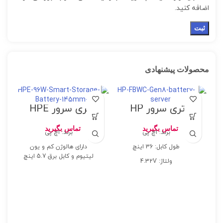
اضافه کنید.
محصولات پیشنهادی
باتری سرور HP
باتری سرور HPE
96W Smart
FBWC Gen8
Storage Battery
تماس بگیرید
تماس بگیرید
برند: اچ پی
برند: اچ پی
w/145mm Cable
طول کابل: 36 اینچ
دارای هالوژن کم و یون
لیتیوم و کابل برق 5.7 اینچ
ولتاژ: 4.32V
پشتیبانی هوشمند از کنترلر
تعداد پین: 7 Pin
HPE سطح کلاس P و HPE
NVDIMMs و حداکثر 24
دستگاه
-
h
t