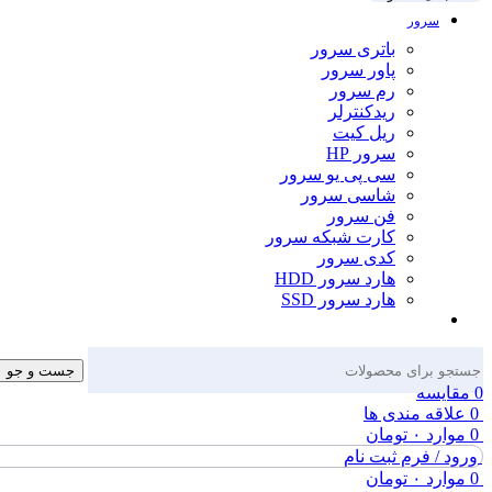
سرور
باتری سرور
پاور سرور
رم سرور
ریدکنترلر
ریل کیت
سرور HP
سی پی یو سرور
شاسی سرور
فن سرور
کارت شبکه سرور
کدی سرور
هارد سرور HDD
هارد سرور SSD
جست و جو
0
مقایسه
0
علاقه مندی ها
0
موارد
۰
تومان
ورود / فرم ثبت نام
0
موارد
۰
تومان