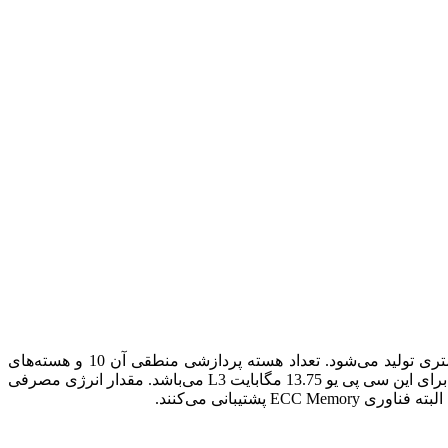
سی پی یو سرور Intel Xeon Silver 4114 دومین SKU برتر در محدوده Intel Xeon Scalable Silver می‌باشد و با فناوری لیتوگرافی 14 نانومتری تولید می‌شود. تعداد هسته پردازشی منطقی آن 10 و هسته‌‌های
مجازی آن 20 عدد می‌باشد که هر کدام روی فرکانس پایه 2.20 و فرکانس توربو 3.00 گیگاهرتز عمل می‌کنند. میزان کش در نظر گرفته شده برای این سی پی یو 13.75 مگابایت L3 می‌باشد. مقدار انرژی مصرفی