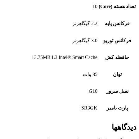
تعداد هسته (Core)
10
فرکانس پایه
2.2 گیگاهرتز
فرکانس توربو
3.0 گیگاهرتز
حافظه کش
13.75MB L3 Intel® Smart Cache
توان
85 وات
نسل سرور
G10
پارت نامبر
SR3GK
دیدگاهها