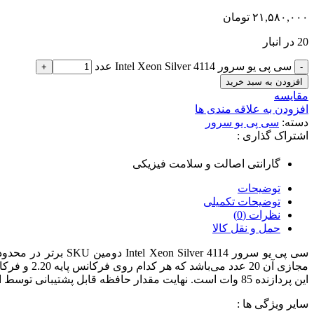
۲۱,۵۸۰,۰۰۰
تومان
20 در انبار
سی پی یو سرور Intel Xeon Silver 4114 عدد
افزودن به سبد خرید
مقایسه
افزودن به علاقه مندی ها
دسته:
سی پی یو سرور
اشتراک گذاری :
گارانتی اصالت و سلامت فیزیکی
توضیحات
توضیحات تکمیلی
نظرات (0)
حمل و نقل کالا
این پردازنده 85 وات است. نهایت مقدار حافظه قابل پشتیبانی توسط این پردازنده 768 گیگابایت است. رم‌ها باید از نوع DDR4-2400 باشند که البته فناوری ECC Memory پشتیبانی می‌کنند.
سایر ویژگی ها :