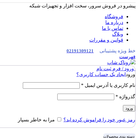
پیشرو در فروش سرور، سخت افزار و تجهیزات شبکه
فروشگاه
درباره ما
تماس با ما
وبلاگ
قوانین و مقررات
خط ویژه پشتیبانی
02191309121
فهرست
ورود / فرم ثبت نام
ورود
ایجاد یک حساب کاربری؟
نام کاربری یا آدرس ایمیل
*
گذرواژه
*
ورود
رمز عبور خود را فراموش کرده اید؟
مرا به خاطر بسپار
دسته بندی محصولات