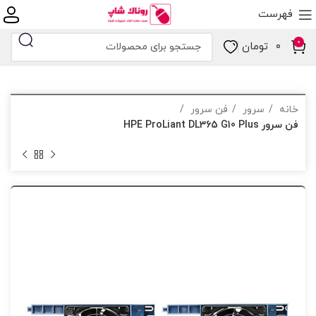
فهرست
0
۰
تومان
خانه
سرور
فن سرور
فن سرور HPE ProLiant DL365 G10 Plus