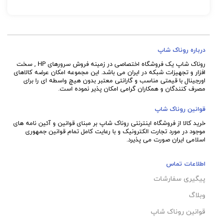
پشتیبانی هوشمند از کنترلر
تعداد پین: 7 Pin
HPE سطح کلاس P و HPE
NVDIMMs و حداکثر 24
دستگاه
درباره روناک شاپ
روناک شاپ یک فروشگاه اختصاصی در زمینه فروش سرورهای HP , سخت
افزار و تجهیزات شبکه در ایران می باشد. این مجموعه امکان عرضه کالاهای
اورجینال با قیمتی مناسب و گارانتی معتبر بدون هیچ واسطه ای را برای
مصرف کنندگان و همکاران گرامی امکان پذیر نموده است.
قوانین روناک شاپ
خرید کالا از فروشگاه اینترنتی روناک شاپ بر مبنای قوانین و آئین نامه های
موجود در مورد تجارت الکترونیک و با رعایت
کامل تمام قوانین جمهوری
اسلامی ایران صورت می پذیرد.
اطلاعات تماس
پیگیری سفارشات
وبلاگ
قوانین روناک شاپ