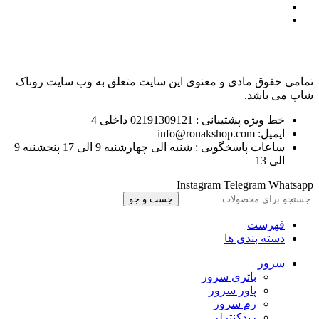
تمامی حقوق مادی و معنوی این سایت متعلق به وب سایت روناک
شاپ می باشد.
خط ویژه پشتیبانی : 02191309121 داخلی 4
ایمیل: info@ronakshop.com
ساعات پاسخگویی : شنبه الی چهارشنبه 9 الی 17 پنجشنبه 9
الی 13
Instagram
Telegram
Whatsapp
جست و جو
فهرست
دسته بندی ها
سرور
باتری سرور
پاور سرور
رم سرور
ریدکنترلر