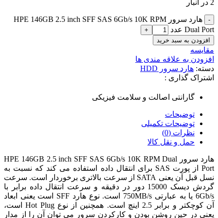
2 در انبار
هارد سرور HPE 146GB 2.5 inch SFF SAS 6Gb/s 10K RPM
Dual Port عدد
افزودن به سبد خرید
مقایسه
افزودن به علاقه مندی ها
دسته:
هارد سرور HDD
اشتراک گذاری :
گارانتی اصالت و سلامت فیزیکی
توضیحات
توضیحات تکمیلی
نظرات (0)
حمل و نقل کالا
هارد سرور HPE 146GB 2.5 inch SFF SAS 6Gb/s 10K RPM Dual
Port از پورت SAS برای انتقال داده استفاده می کند که نسبت به
نسل قبل آن یعنی SATA از سرعت بالاتری برخوردار است. سرعت
گردش دیسک 15000 دور در دقیقه و سرعت انتقال داده برابر با
6Gb/s یا به عبارتی 750MB/s است. نوع هارد SFF است یعنی ابعاد
آن کوچکتر و برابر 2.5 اینچ است. همچنین از نوع Hot Plug است،
یعنی در حین روشن بودن و کارکردن سرور می توان آن را از مدار