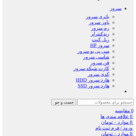
سرور
باتری سرور
پاور سرور
رم سرور
ریدکنترلر
ریل کیت
سرور HP
سی پی یو سرور
شاسی سرور
فن سرور
کارت شبکه سرور
کدی سرور
هارد سرور HDD
هارد سرور SSD
جست و جو
0
مقایسه
0
علاقه مندی ها
0
موارد
۰
تومان
ورود / فرم ثبت نام
0
موارد
۰
تومان