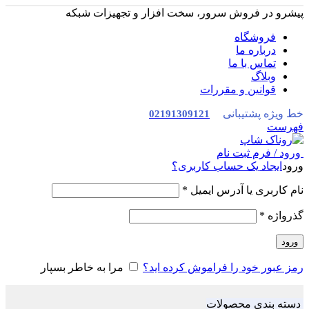
پیشرو در فروش سرور، سخت افزار و تجهیزات شبکه
فروشگاه
درباره ما
تماس با ما
وبلاگ
قوانین و مقررات
خط ویژه پشتیبانی
02191309121
فهرست
ورود / فرم ثبت نام
ورود
ایجاد یک حساب کاربری؟
نام کاربری یا آدرس ایمیل
*
گذرواژه
*
ورود
رمز عبور خود را فراموش کرده اید؟
مرا به خاطر بسپار
دسته بندی محصولات