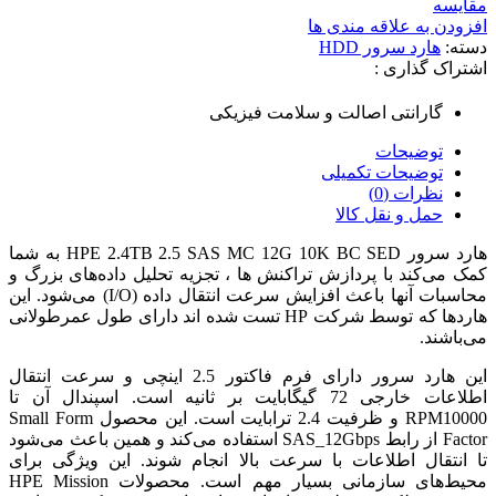
مقایسه
افزودن به علاقه مندی ها
دسته:
هارد سرور HDD
اشتراک گذاری :
گارانتی اصالت و سلامت فیزیکی
توضیحات
توضیحات تکمیلی
نظرات (0)
حمل و نقل کالا
هارد سرور HPE 2.4TB 2.5 SAS MC 12G 10K BC SED به شما
کمک می‌کند با پردازش تراکنش ها ، تجزیه تحلیل داده‌های بزرگ و
محاسبات آنها باعث افزایش سرعت انتقال داده (I/O) می‌شود. این
هاردها که توسط شرکت HP تست شده اند دارای طول عمرطولانی
می‌باشند.
این هارد سرور دارای فرم فاکتور 2.5 اینچی و سرعت انتقال
اطلاعات خارجی 72 گیگابایت بر ثانیه است. اسپندال آن تا
RPM10000 و ظرفیت 2.4 ترابایت است. این محصول Small Form
Factor از رابط SAS_12Gbps استفاده می‌کند و همین باعث می‌شود
تا انتقال اطلاعات با سرعت بالا انجام شوند. این ویژگی برای
محیط‌های سازمانی بسیار مهم است. محصولات HPE Mission