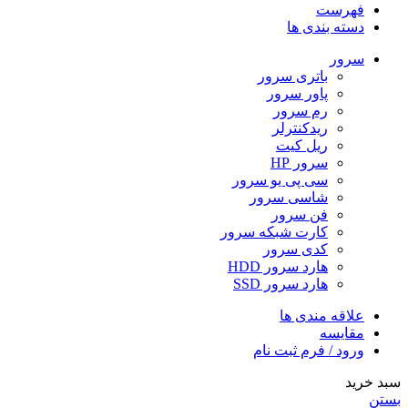
فهرست
دسته بندی ها
سرور
باتری سرور
پاور سرور
رم سرور
ریدکنترلر
ریل کیت
سرور HP
سی پی یو سرور
شاسی سرور
فن سرور
کارت شبکه سرور
کدی سرور
هارد سرور HDD
هارد سرور SSD
علاقه مندی ها
مقایسه
ورود / فرم ثبت نام
سبد خرید
بستن