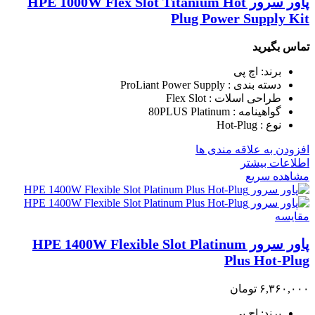
پاور سرور HPE 1000W Flex Slot Titanium Hot
Plug Power Supply Kit
تماس بگیرید
برند: اچ پی
دسته بندی : ProLiant Power Supply
طراحی اسلات : Flex Slot
گواهینامه : 80PLUS Platinum
نوع : Hot-Plug
افزودن به علاقه مندی ها
اطلاعات بیشتر
مشاهده سریع
مقایسه
پاور سرور HPE 1400W Flexible Slot Platinum
Plus Hot-Plug
۶,۳۶۰,۰۰۰
تومان
برند: اچ پی