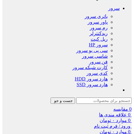
سرور
باتری سرور
پاور سرور
رم سرور
ریدکنترلر
ریل کیت
سرور HP
سی پی یو سرور
شاسی سرور
فن سرور
کارت شبکه سرور
کدی سرور
هارد سرور HDD
هارد سرور SSD
جست و جو
0
مقایسه
0
علاقه مندی ها
0
موارد
۰
تومان
ورود / فرم ثبت نام
0
موارد
۰
تومان