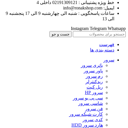
خط ویژه پشتیبانی : 02191309121 داخلی 4
ایمیل: info@ronakshop.com
ساعات پاسخگویی : شنبه الی چهارشنبه 9 الی 17 پنجشنبه 9
الی 13
Instagram
Telegram
Whatsapp
جست و جو
فهرست
دسته بندی ها
سرور
باتری سرور
پاور سرور
رم سرور
ریدکنترلر
ریل کیت
سرور HP
سی پی یو سرور
شاسی سرور
فن سرور
کارت شبکه سرور
کدی سرور
هارد سرور HDD