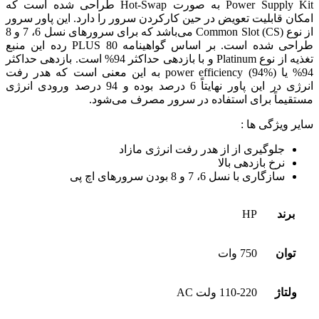
Power Supply Kit به صورت Hot-Swap طراحی شده است که
امکان قابلیت تعویض در حین کارکردن سرور را ‌دارد. این پاور سرور
از نوع Common Slot (CS) ‌می‌باشد که برای سرورهای نسل 6، 7 و 8
طراحی شده است. بر اساس گواهینامه 80 PLUS رده این منبع
تغذیه از نوع Platinum و با بازدهی حداکثر 94% است. بازدهی حداکثر
94% یا power efficiency (94%) به این معنی است که هدر رفت
انرژی در این پاور نهایتاً 6 درصد بوده و 94 درصد ورودی انرژی
مستقیماً برای استفاده در سرور مصرف ‌می‌شود.
سایر ویژگی ها :
جلوگیری از از هدر رفت انرژی مازاد
نرخ بازدهی بالا
سازگاری با نسل 6، 7 و 8 بودن سرورهای اچ پی
برند
HP
توان
750 وات
ولتاژ
110-220 ولت AC