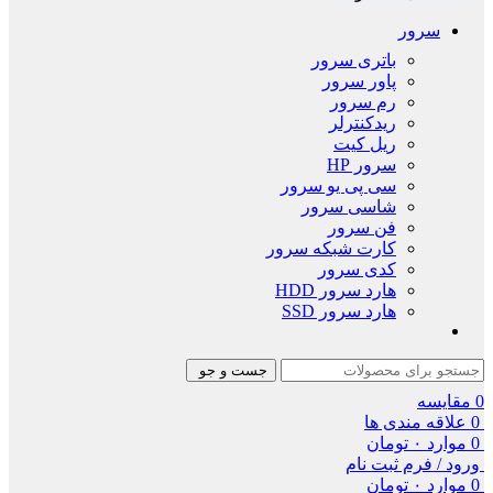
سرور
باتری سرور
پاور سرور
رم سرور
ریدکنترلر
ریل کیت
سرور HP
سی پی یو سرور
شاسی سرور
فن سرور
کارت شبکه سرور
کدی سرور
هارد سرور HDD
هارد سرور SSD
جست و جو
0
مقایسه
0
علاقه مندی ها
0
موارد
۰
تومان
ورود / فرم ثبت نام
0
موارد
۰
تومان