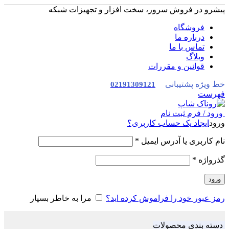
پیشرو در فروش سرور، سخت افزار و تجهیزات شبکه
فروشگاه
درباره ما
تماس با ما
وبلاگ
قوانین و مقررات
خط ویژه پشتیبانی
02191309121
فهرست
ورود / فرم ثبت نام
ورود
ایجاد یک حساب کاربری؟
نام کاربری یا آدرس ایمیل
*
گذرواژه
*
ورود
رمز عبور خود را فراموش کرده اید؟
مرا به خاطر بسپار
دسته بندی محصولات