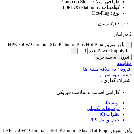
طراحی اسلات : Common Slot
گواهینامه : 80PLUS Platinum
نوع : Hot-Plug
۲,۱۶۰,۰۰۰
تومان
2 در انبار
پاور سرور HPE 750W Common Slot Platinum Plus Hot-Plug
Power Supply Kit عدد
افزودن به سبد خرید
مقایسه
افزودن به علاقه مندی ها
دسته:
پاور سرور
اشتراک گذاری :
گارانتی اصالت و سلامت فیزیکی
توضیحات
توضیحات تکمیلی
نظرات (0)
حمل و نقل کالا
پاور سرور HPE 750W Common Slot Platinum Plus Hot-Plug