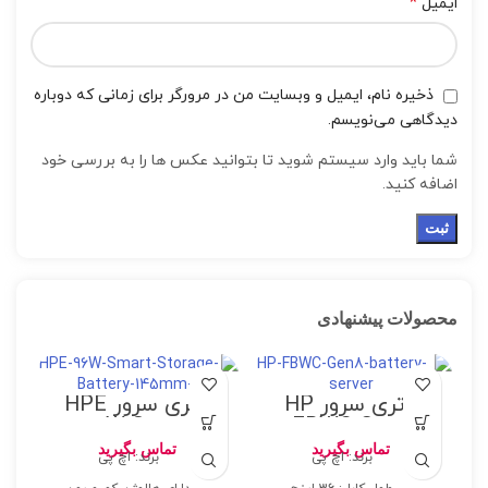
*
ایمیل
ذخیره نام، ایمیل و وبسایت من در مرورگر برای زمانی که دوباره
دیدگاهی می‌نویسم.
شما باید وارد سیستم شوید تا بتوانید عکس ها را به بررسی خود
اضافه کنید.
محصولات پیشنهادی
باتری سرور HP
باتری سرور HPE
96W Smart
FBWC Gen8
Storage Battery
تماس بگیرید
تماس بگیرید
برند: اچ پی
برند: اچ پی
w/145mm Cable