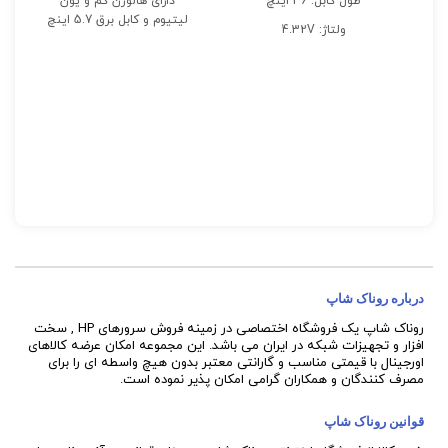
طول کابل: 36 اینچ
دارای هالوژن کم و یون
لیتیوم و کابل برق 5.7 اینچ
ولتاژ: 4.32V
پشتیبانی هوشمند از کنترلر
تعداد پین: 7 Pin
HPE سطح کلاس P و HPE
NVDIMMs و حداکثر 24
دستگاه
-
h
t
درباره روناک شاپ
روناک شاپ یک فروشگاه اختصاصی در زمینه فروش سرورهای HP , سخت
افزار و تجهیزات شبکه در ایران می باشد. این مجموعه امکان عرضه کالاهای
اورجینال با قیمتی مناسب و گارانتی معتبر بدون هیچ واسطه ای را برای
مصرف کنندگان و همکاران گرامی امکان پذیر نموده است.
قوانین روناک شاپ