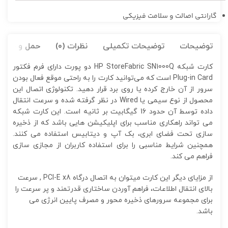
گارانتی اصالت و سلامت فیزیکی
توضیحات
توضیحات تکمیلی
نظرات (0)
حمل و نقل کا
کارت شبکه HP StoreFabric SN1000Q دو پورت دارای فرم فکتور
Plug-in Card است که می‌توانید کارت را به راحتی موقع فعال بودن
سرور از آن خارج کرده یا روی برد قرار دهید. تکنولوژی اتصال این
محصول از نوع سیمی یا Wired در نظر گرفته شده و سرعت انتقال
داده توسط آن حدود 16 گیگابیت بر ثانیه است. این کارت شبکه
می تواند راهکاری مناسب برای اپلیکیشن هایی باشد که از ذخیره
سازی تحت فضای ابری، بک آپ و دیتابیس استفاده می کنند.
همچنین شرایط مناسبی را برای استفاده کاربران از مجازی سازی
فراهم می کند.
از مزایای دیگر این کارت میتوان به اتصال درگاه PCI-E x8 , سرعت
بالای انتقال اطلاعات، فراهم آوردن ساختاری قدرتمند و پر سرعت را
برای مجموعه سرورهای ذخیره محور و مصرف پایین انرژی می
باشد.