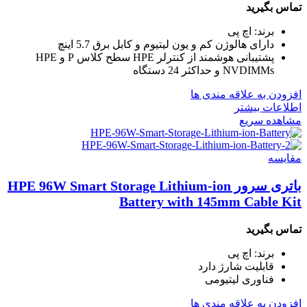
تماس بگیرید
برند: اچ پی
دارای هالوژن کم و یون لیتیوم و کابل برق 5.7 اینچ
پشتیبانی هوشمند از کنترلر HPE سطح کلاس P و HPE
NVDIMMs و حداکثر 24 دستگاه
افزودن به علاقه مندی ها
اطلاعات بیشتر
مشاهده سریع
مقایسه
باتری سرور HPE 96W Smart Storage Lithium-ion
Battery with 145mm Cable Kit
تماس بگیرید
برند: اچ پی
قابلیت شارژ دارد
فناوری لیتیومی
افزودن به علاقه مندی ها