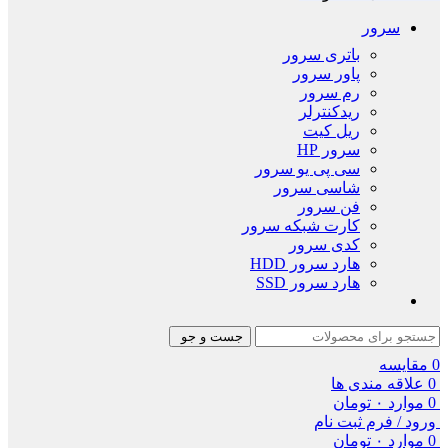
سرور
باتری سرور
پاور سرور
رم سرور
ریدکنترلر
ریل کیت
سرور HP
سی پی یو سرور
شاسی سرور
فن سرور
کارت شبکه سرور
کدی سرور
هارد سرور HDD
هارد سرور SSD
جست و جو
0
مقایسه
0
علاقه مندی ها
0
موارد
۰
تومان
ورود / فرم ثبت نام
0
موارد
۰
تومان