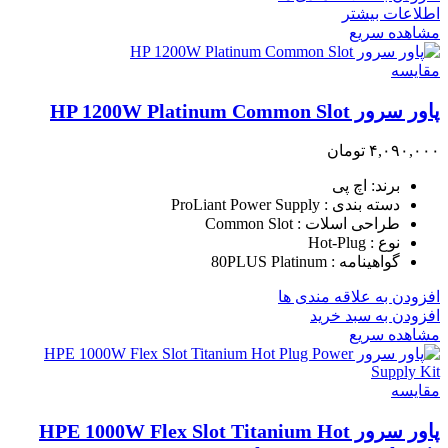
اطلاعات بیشتر
مشاهده سریع
مقایسه
پاور سرور HP 1200W Platinum Common Slot
۴,۰۹۰,۰۰۰
تومان
برند: اچ پی
دسته بندی : ProLiant Power Supply
طراحی اسلات : Common Slot
نوع : Hot-Plug
گواهینامه : 80PLUS Platinum
افزودن به علاقه مندی ها
افزودن به سبد خرید
مشاهده سریع
مقایسه
پاور سرور HPE 1000W Flex Slot Titanium Hot