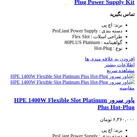
Plug Power Supply Kit
تماس بگیرید
برند: اچ پی
دسته بندی : ProLiant Power Supply
طراحی اسلات : Flex Slot
گواهینامه : 80PLUS Platinum
نوع : Hot-Plug
افزودن به علاقه مندی ها
اطلاعات بیشتر
مشاهده سریع
مقایسه
پاور سرور HPE 1400W Flexible Slot Platinum
Plus Hot-Plug
۶,۳۶۰,۰۰۰
تومان
برند: اچ پی
دسته بندی : ProLiant Power Supply