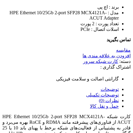
برند : اچ پی
مدل : HPE Ethernet 10/25Gb 2-port SFP28 MCX4121A-
ACUT Adapter
تعداد پورت : 2 پورت
اسلات اتصال : PCIe
تماس بگیرید
مقایسه
افزودن به علاقه مندی ها
دسته:
کارت شبکه سرور
اشتراک گذاری :
گارانتی اصالت و سلامت فیزیکی
توضیحات
توضیحات تکمیلی
نظرات (0)
حمل و نقل کالا
کارت شبکه HPE Ethernet 10/25Gb 2-port SFP28 MCX4121A-
ACUT از فناوری‌های پیشرفته مانند RDMA و RoCE بهره می‌برد و
قادر به پشتیبانی از فعالیت‌های شبکه برخط با پهنای باند 10 یا 25