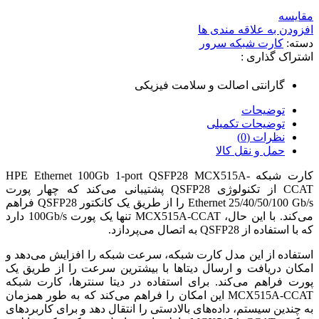
مقایسه
افزودن به علاقه مندی ها
دسته:
کارت شبکه سرور
اشتراک گذاری :
گارانتی اصالت و سلامت فیزیکی
توضیحات
توضیحات تکمیلی
نظرات (0)
حمل و نقل کالا
کارت شبکه HPE Ethernet 100Gb 1-port QSFP28 MCX515A-
CCAT از تکنولوژی QSFP28 پشتیبانی می‌کند که چهار پورت
Ethernet 25/40/50/100 Gb/s را از طریق یک کانکتور QSFP28 فراهم
می‌کند. با این حال، MCX515A-CCAT تنها یک پورت 100Gb/s دارد
که با استفاده از QSFP28 به اتصال می‌پردازد.
استفاده از این مدل کارت شبکه، سرعت شبکه را افزایش می‌دهد و
امکان دریافت و ارسال دیتاها با بیشترین سرعت را از طریق یک
پورت فراهم می‌کند. برای استفاده در دیتا سنترها، کارت شبکه
MCX515A-CCAT این امکان را فراهم می‌کند که به طور همزمان
به چندین سیستم، داده‌های بالادستی را انتقال دهد و برای کاربردهای