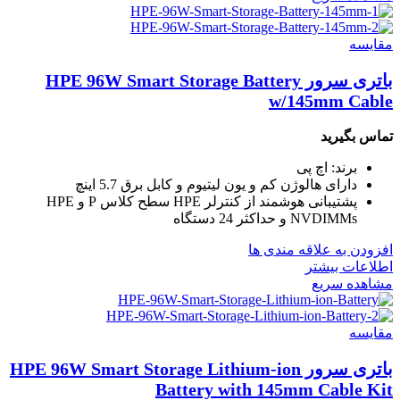
مقایسه
باتری سرور HPE 96W Smart Storage Battery
w/145mm Cable
تماس بگیرید
برند: اچ پی
دارای هالوژن کم و یون لیتیوم و کابل برق 5.7 اینچ
پشتیبانی هوشمند از کنترلر HPE سطح کلاس P و HPE
NVDIMMs و حداکثر 24 دستگاه
افزودن به علاقه مندی ها
اطلاعات بیشتر
مشاهده سریع
مقایسه
باتری سرور HPE 96W Smart Storage Lithium-ion
Battery with 145mm Cable Kit