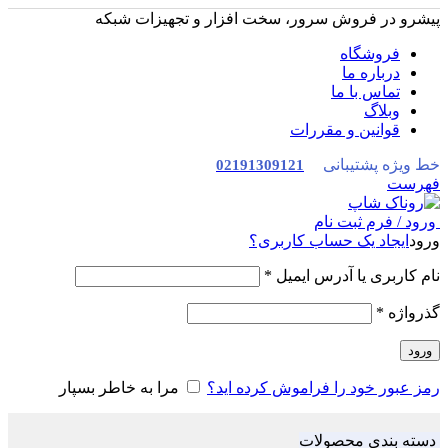
پیشرو در فروش سرور، سخت افزار و تجهیزات شبکه
فروشگاه
درباره ما
تماس با ما
وبلاگ
قوانین و مقررات
خط ویژه پشتیبانی
02191309121
فهرست
ورود / فرم ثبت نام
ورود
ایجاد یک حساب کاربری؟
نام کاربری یا آدرس ایمیل
*
گذرواژه
*
ورود
رمز عبور خود را فراموش کرده اید؟
مرا به خاطر بسپار
دسته بندی محصولات