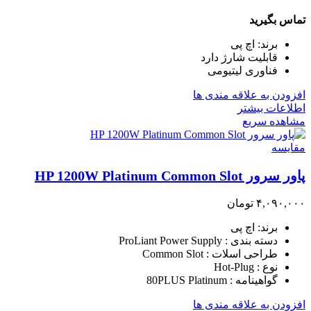
تماس بگیرید
برند: اچ پی
قابلیت شارژ دارد
فناوری لیتیومی
افزودن به علاقه مندی ها
اطلاعات بیشتر
مشاهده سریع
مقایسه
پاور سرور HP 1200W Platinum Common Slot
۴,۰۹۰,۰۰۰
تومان
برند: اچ پی
دسته بندی : ProLiant Power Supply
طراحی اسلات : Common Slot
نوع : Hot-Plug
گواهینامه : 80PLUS Platinum
افزودن به علاقه مندی ها