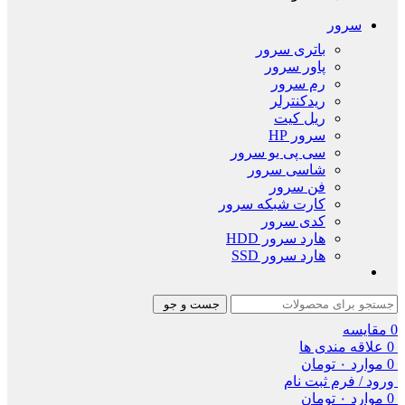
سرور
باتری سرور
پاور سرور
رم سرور
ریدکنترلر
ریل کیت
سرور HP
سی پی یو سرور
شاسی سرور
فن سرور
کارت شبکه سرور
کدی سرور
هارد سرور HDD
هارد سرور SSD
جست و جو
0
مقایسه
0
علاقه مندی ها
0
موارد
۰
تومان
ورود / فرم ثبت نام
0
موارد
۰
تومان