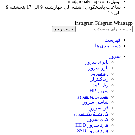
ایمیل: info@ronakshop.com
ساعات پاسخگویی : شنبه الی چهارشنبه 9 الی 17 پنجشنبه 9
الی 13
Instagram
Telegram
Whatsapp
جست و جو
فهرست
دسته بندی ها
سرور
باتری سرور
پاور سرور
رم سرور
ریدکنترلر
ریل کیت
سرور HP
سی پی یو سرور
شاسی سرور
فن سرور
کارت شبکه سرور
کدی سرور
هارد سرور HDD
هارد سرور SSD