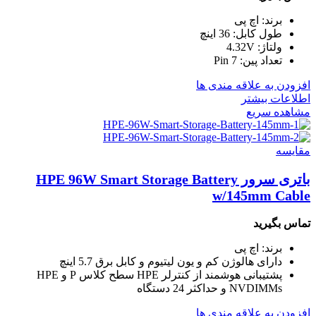
برند: اچ پی
طول کابل: 36 اینچ
ولتاژ: 4.32V
تعداد پین: 7 Pin
افزودن به علاقه مندی ها
اطلاعات بیشتر
مشاهده سریع
مقایسه
باتری سرور HPE 96W Smart Storage Battery
w/145mm Cable
تماس بگیرید
برند: اچ پی
دارای هالوژن کم و یون لیتیوم و کابل برق 5.7 اینچ
پشتیبانی هوشمند از کنترلر HPE سطح کلاس P و HPE
NVDIMMs و حداکثر 24 دستگاه
افزودن به علاقه مندی ها