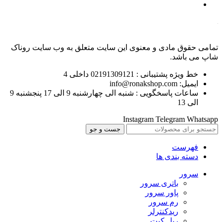
تمامی حقوق مادی و معنوی این سایت متعلق به وب سایت روناک
شاپ می باشد.
خط ویژه پشتیبانی : 02191309121 داخلی 4
ایمیل: info@ronakshop.com
ساعات پاسخگویی : شنبه الی چهارشنبه 9 الی 17 پنجشنبه 9
الی 13
Instagram
Telegram
Whatsapp
جست و جو
فهرست
دسته بندی ها
سرور
باتری سرور
پاور سرور
رم سرور
ریدکنترلر
ریل کیت