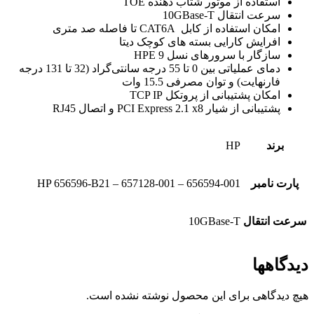
استفاده از موتور شتاب دهنده TOE
سرعت انتقال 10GBase-T
امکان استفاده از کابل CAT6A تا فاصله صد متری
افرایش کارایی بسته های کوچک دیتا
سازگار با سرورهای نسل 9 HPE
دمای عملیاتی بین 0 تا 55 درجه سانتی‌گراد (32 تا 131 درجه
فارنهایت) و توان مصرفی 15.5 وات
امکان پشتیبانی از پروتکل TCP IP
پشتیبانی از شیار PCI Express 2.1 x8 و اتصال RJ45
برند
HP
پارت نامبر
HP 656596-B21 – 657128-001 – 656594-001
سرعت انتقال
10GBase-T
دیدگاهها
هیچ دیدگاهی برای این محصول نوشته نشده است.