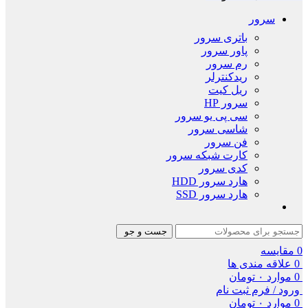
سرور
باتری سرور
پاور سرور
رم سرور
ریدکنترلر
ریل کیت
سرور HP
سی پی یو سرور
شاسی سرور
فن سرور
کارت شبکه سرور
کدی سرور
هارد سرور HDD
هارد سرور SSD
جست و جو
0
مقایسه
0
علاقه مندی ها
0
موارد
۰
تومان
ورود / فرم ثبت نام
0
موارد
۰
تومان