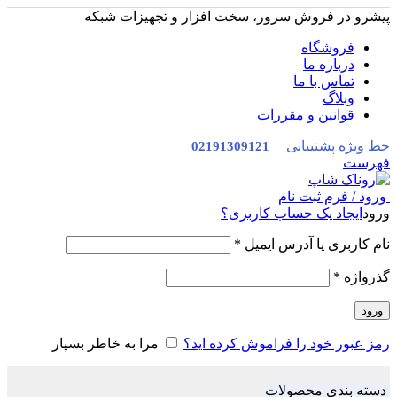
پیشرو در فروش سرور، سخت افزار و تجهیزات شبکه
فروشگاه
درباره ما
تماس با ما
وبلاگ
قوانین و مقررات
خط ویژه پشتیبانی
02191309121
فهرست
ورود / فرم ثبت نام
ورود
ایجاد یک حساب کاربری؟
نام کاربری یا آدرس ایمیل
*
گذرواژه
*
ورود
رمز عبور خود را فراموش کرده اید؟
مرا به خاطر بسپار
دسته بندی محصولات