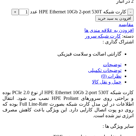
2 در انبار
کارت شبکه HPE Ethernet 10Gb 2-port 530T عدد
افزودن به سبد خرید
مقایسه
افزودن به علاقه مندی ها
دسته:
کارت شبکه سرور
اشتراک گذاری :
گارانتی اصالت و سلامت فیزیکی
توضیحات
توضیحات تکمیلی
نظرات (0)
حمل و نقل کالا
کارت شبکه HPE Ethernet 10Gb 2-port 530T از نوع PCIe 2.0 بوده
و براحتی روی سرورهای HPE Proliant نصب می شود. انتقال
اطلاعات در این مدل کارت شبکه بصورت Full Line-Rate بوده که
روی دو پوت اتصال کارایی دارد. این ویژگی باعث کاهش مصرف
انرژی نیز شده است.
سایر ویژگی ها :