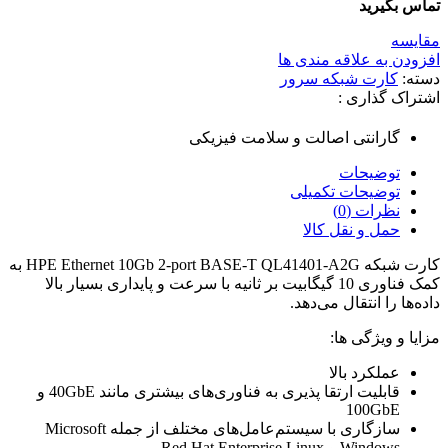
تماس بگیرید
مقایسه
افزودن به علاقه مندی ها
دسته:
کارت شبکه سرور
اشتراک گذاری :
گارانتی اصالت و سلامت فیزیکی
توضیحات
توضیحات تکمیلی
نظرات (0)
حمل و نقل کالا
کارت شبکه HPE Ethernet 10Gb 2-port BASE-T QL41401-A2G به
کمک فناوری 10 گیگابیت بر ثانیه با سرعت و پایداری بسیار بالا
داده‌ها را انتقال می‌دهد.
مزایا و ویژگی ها:
عملکرد بالا
قابلیت ارتقا پذیری به فناوری‌های بیشتری مانند 40GbE و
100GbE
سازگاری با سیستم‌عامل‌های مختلف از جمله Microsoft
Windows و Red Hat Enterprise Linux