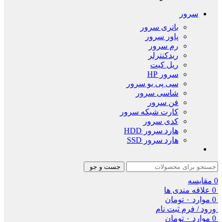
سرور
باتری سرور
پاور سرور
رم سرور
ریدکنترلر
ریل کیت
سرور HP
سی پی یو سرور
شاسی سرور
فن سرور
کارت شبکه سرور
کدی سرور
هارد سرور HDD
هارد سرور SSD
جست و جو
0
مقایسه
0
علاقه مندی ها
0
موارد
۰
تومان
ورود / فرم ثبت نام
0
موارد
۰
تومان