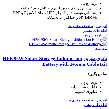
برند: اچ پی
دارای هالوژن کم و یون لیتیوم و کابل برق 5.7 اینچ
پشتیبانی هوشمند از کنترلر HPE سطح کلاس P و HPE
NVDIMMs و حداکثر 24 دستگاه
افزودن به علاقه مندی ها
اطلاعات بیشتر
مشاهده سریع
مقایسه
باتری سرور HPE 96W Smart Storage Lithium-ion
Battery with 145mm Cable Kit
تماس بگیرید
برند: اچ پی
قابلیت شارژ دارد
فناوری لیتیومی
افزودن به علاقه مندی ها
اطلاعات بیشتر