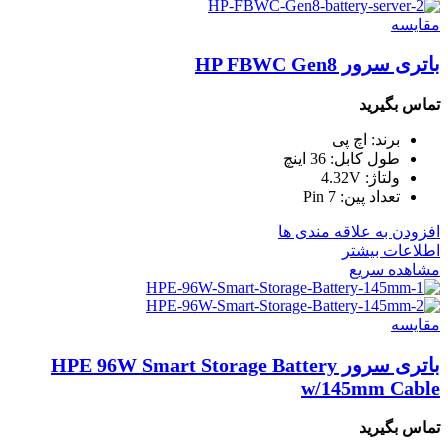
مقایسه
باتری سرور HP FBWC Gen8
تماس بگیرید
برند: اچ پی
طول کابل: 36 اینچ
ولتاژ: 4.32V
تعداد پین: 7 Pin
افزودن به علاقه مندی ها
اطلاعات بیشتر
مشاهده سریع
مقایسه
باتری سرور HPE 96W Smart Storage Battery
w/145mm Cable
تماس بگیرید