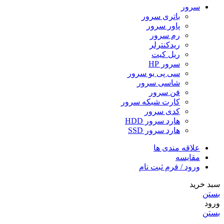
سرور
باتری سرور
پاور سرور
رم سرور
ریدکنترلر
ریل کیت
سرور HP
سی پی یو سرور
شاسی سرور
فن سرور
کارت شبکه سرور
کدی سرور
هارد سرور HDD
هارد سرور SSD
علاقه مندی ها
مقایسه
ورود / فرم ثبت نام
سبد خرید
بستن
ورود
بستن