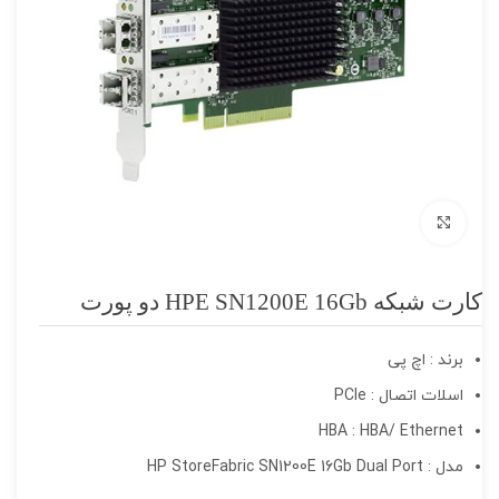
برای بزرگنمایی کلیک کنید
کارت شبکه HPE SN1200E 16Gb دو پورت
برند : اچ پی
اسلات اتصال : PCIe
HBA : HBA/ Ethernet
مدل : HP StoreFabric SN1200E 16Gb Dual Port