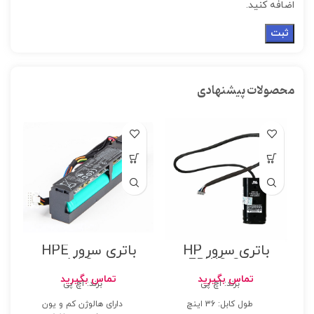
اضافه کنید.
محصولات پیشنهادی
باتری سرور HP
باتری سرور HPE
96W Smart
FBWC Gen8
-
Storage Battery
تماس بگیرید
تماس بگیرید
برند: اچ پی
برند: اچ پی
h
w/145mm Cable
t
طول کابل: 36 اینچ
دارای هالوژن کم و یون