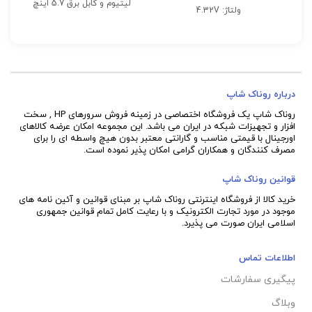
لیتیوم و کابل برق 5.7 اینچ
ولتاژ: 4.32V
پشتیبانی هوشمند از کنترلر
تعداد پین: 7 Pin
HPE سطح کلاس P و HPE
NVDIMMs و حداکثر 24
دستگاه
درباره روناک شاپ
روناک شاپ یک فروشگاه اختصاصی در زمینه فروش سرورهای HP , سخت
افزار و تجهیزات شبکه در ایران می باشد. این مجموعه امکان عرضه کالاهای
اورجینال با قیمتی مناسب و گارانتی معتبر بدون هیچ واسطه ای را برای
مصرف کنندگان و همکاران گرامی امکان پذیر نموده است.
قوانین روناک شاپ
خرید کالا از فروشگاه اینترنتی روناک شاپ بر مبنای قوانین و آئین نامه های
موجود در مورد تجارت الکترونیک و با رعایت
کامل تمام قوانین جمهوری
اسلامی ایران صورت می پذیرد.
اطلاعات تماس
پیگیری سفارشات
وبلاگ