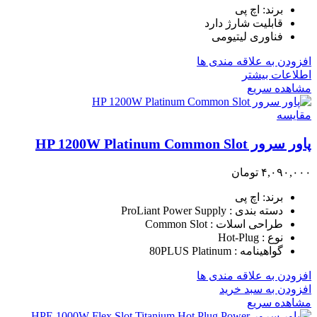
برند: اچ پی
قابلیت شارژ دارد
فناوری لیتیومی
افزودن به علاقه مندی ها
اطلاعات بیشتر
مشاهده سریع
مقایسه
پاور سرور HP 1200W Platinum Common Slot
۴,۰۹۰,۰۰۰
تومان
برند: اچ پی
دسته بندی : ProLiant Power Supply
طراحی اسلات : Common Slot
نوع : Hot-Plug
گواهینامه : 80PLUS Platinum
افزودن به علاقه مندی ها
افزودن به سبد خرید
مشاهده سریع