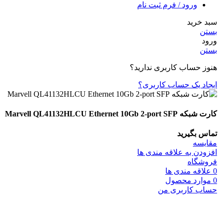
ورود / فرم ثبت نام
سبد خرید
بستن
ورود
بستن
هنوز حساب کاربری ندارید؟
ایجاد یک حساب کاربری؟
کارت شبکه‌ Marvell QL41132HLCU Ethernet 10Gb 2-port SFP
تماس بگیرید
مقایسه
افزودن به علاقه مندی ها
فروشگاه
0
علاقه مندی ها
0
موارد
محصول
حساب کاربری من