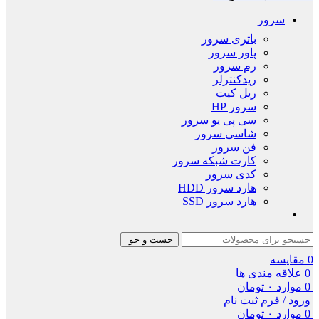
سرور
باتری سرور
پاور سرور
رم سرور
ریدکنترلر
ریل کیت
سرور HP
سی پی یو سرور
شاسی سرور
فن سرور
کارت شبکه سرور
کدی سرور
هارد سرور HDD
هارد سرور SSD
جست و جو
0
مقایسه
0
علاقه مندی ها
0
موارد
۰
تومان
ورود / فرم ثبت نام
0
موارد
۰
تومان